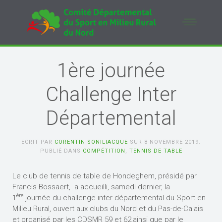
1ère journée
Challenge Inter
Départemental
ECRIT PAR
CORENTIN SONILIACQUE
SUR
8 NOVEMBRE 2019
.
PUBLIÉ DANS
COMPÉTITION
,
TENNIS DE TABLE
Le club de tennis de table de Hondeghem, présidé par
Francis Bossaert, a accueilli, samedi dernier, la
ère
1
journée du challenge inter départemental du Sport en
Milieu Rural, ouvert aux clubs du Nord et du Pas-de-Calais
et organisé par les CDSMR 59 et 62,ainsi que par le