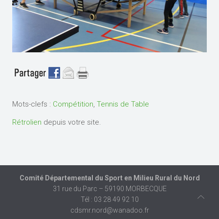
Mots-clefs :
Compétition
,
Tennis de Table
Rétrolien
depuis votre site.
Comité Départemental du Sport en Milieu Rural du Nord
31 rue du Parc – 59190 MORBECQUE
Tél : 03 28 49 92 10
cdsmr.nord@wanadoo.fr