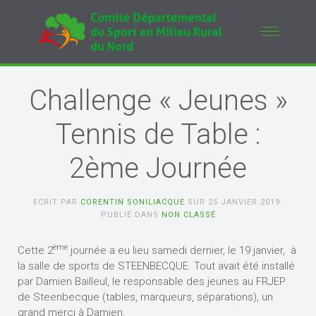
Challenge « Jeunes »
Tennis de Table :
2ème Journée
ECRIT PAR
CORENTIN SONILIACQUE
SUR
25 JANVIER 2019
.
PUBLIÉ DANS
NON CLASSÉ
ème
Cette 2
journée a eu lieu samedi dernier, le 19 janvier, à
la salle de sports de STEENBECQUE. Tout avait été installé
par Damien Bailleul, le responsable des jeunes au FRJEP
de Steenbecque (tables, marqueurs, séparations), un
grand merci à Damien.