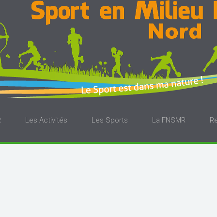
R
Les Activités
Les Sports
La FNSMR
R