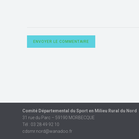
ENVOYER LE COMMENTAIRE
Comité Départemental du Sport en Milieu Rural du Nord
31 rue du Parc – 59190 MORBECQUE
Tél : 03 28 49 92 10
cdsmr.nord@wanadoo.fr