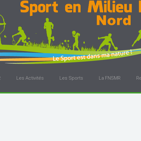
R
Les Activités
Les Sports
La FNSMR
R