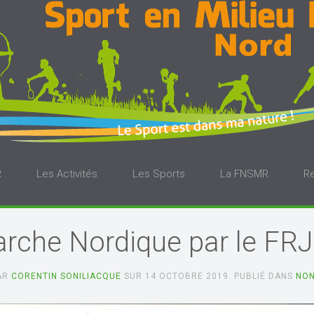
R
Les Activités
Les Sports
La FNSMR
R
rche Nordique par le FR
PAR
CORENTIN SONILIACQUE
SUR
14 OCTOBRE 2019
. PUBLIÉ DANS
NON