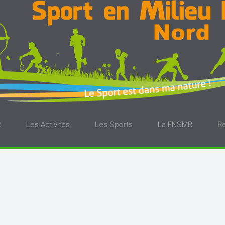
R
Les Activités
Les Sports
La FNSMR
R