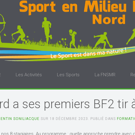
R
Les Activités
Les Sports
La FNSMR
R
d a ses premiers BF2 tir à 
ENTIN SONILIACQUE
SUR
18 DÉCEMBRE 2023
. PUBLIÉ DANS
FORMATI
r nos 8 stagiaires. Au programme : quelle approche prendre avec 