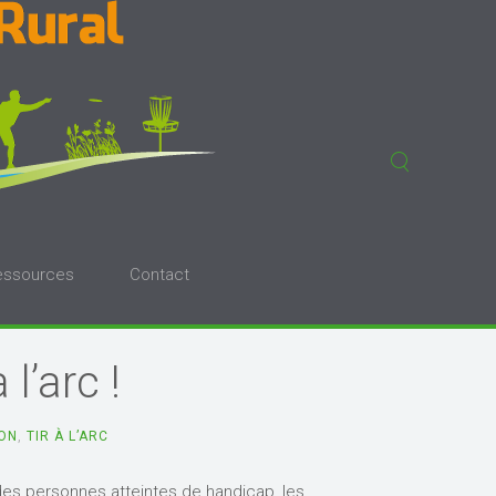
essources
Contact
l’arc !
ON
,
TIR À L’ARC
des personnes atteintes de handicap, les