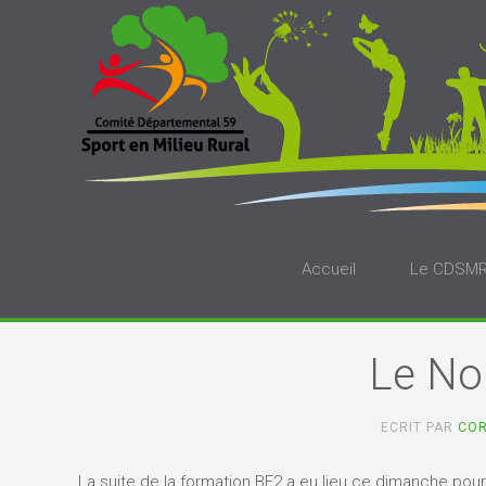
Accueil
Le CDSM
Le Nor
ECRIT PAR
COR
La suite de la formation BF2 a eu lieu ce dimanche pou