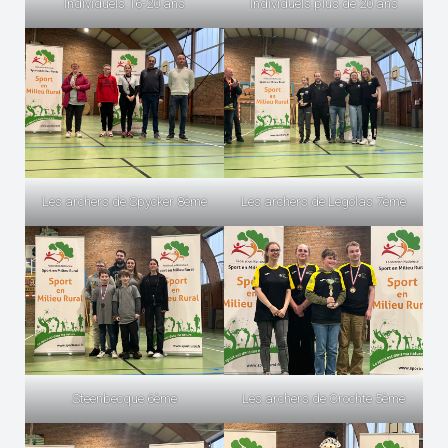
Individuels 16-20 ans
Individuels plus de 20 ans
Les archers de Spycker 8ème
Les archers de Legolas 7ème
Steenbecque 6ème
Les archers de Crochte 5ème