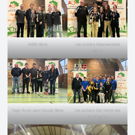
ASSE 4ème
Les archers Steenwerckois
3ème
Foyer Rural Jean Coupet 2ème
Les archers des monts des
Flandres 1er