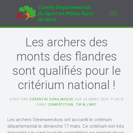
Les archers des
monts des flandres
sont qualifiés pour le
critérium national !
ECRIT PAR
CORENTIN SONILIACQUE
SUR
24 MARS 2024
. PUBLIÉ
DANS
COMPÉTITION
,
TIR À L’ARC
Les archers Steenwerckois ont accueilli le critérium
départemental le dimanche 17 mars. Ce critérium est très
important car c’est la seule compétition qui permet de se