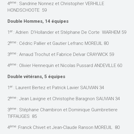
ème
4
: Sandrine Nonnez et Christopher VERHILLE
HONDSCHOOTE 59
Double Hommes, 14 équipes
er
1
: Adrien D’Hollander et Stéphane De Corte WARHEM 59
ème
2
: Cédric Pallier et Gautier Lefranc MOREUIL 80
ème
3
: Arnaud Trochut et Fabrice Delvar CRAYWICK 59
ème
4
: Olivier Hennequin et Nicolas Pussard ANDEVILLE 60
Double vétérans, 5 équipes
er
1
: Laurent Bertez et Patrick Lavier SAUVIAN 34
ème
2
: Jean Lavigne et Christophe Baragnon SAUVIAN 34
ème
3
: Stéphane Chambiron et Dominique Guimbretiere
TIFFAUGES 85
ème
4
:Franck Chivet et Jean-Claude Ranson MOREUIL 80