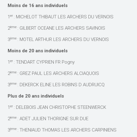
Moins de 16 ans individuels
er
1
: MICHELOT THIBAUT LES ARCHERS DU VERNOIS
ème
2
: GILBERT OCEANE LES ARCHERS SAVINOIS
ème
3
: MOTEL ARTHUR LES ARCHERS DU VERNOIS
Moins de 20 ans individuels
er
1
: TENDART CYPRIEN FR Pogny
ème
2
: GREZ PAUL LES ARCHERS ALCIAQUOIS
ème
3
: DEKERCK ELINE LES ROBINS D AUDRUICQ
Plus de 20 ans individuels
er
1
: DELEBOIS JEAN CHRISTOPHE STEENWERCK
ème
2
: ADET JULIEN THORIGNE SUR DUE
ème
3
: THENIAUD THOMAS LES ARCHERS CARPINIENS