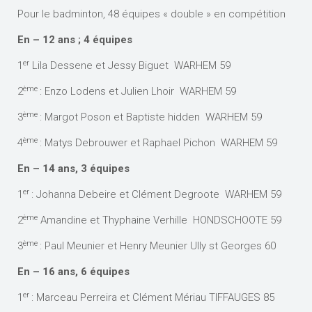
Pour le badminton, 48 équipes « double » en compétition
En – 12 ans ; 4 équipes
er
1
Lila Dessene et Jessy Biguet WARHEM 59
ème
2
: Enzo Lodens et Julien Lhoir WARHEM 59
ème
3
: Margot Poson et Baptiste hidden WARHEM 59
ème
4
: Matys Debrouwer et Raphael Pichon WARHEM 59
En – 14 ans, 3 équipes
er
1
: Johanna Debeire et Clément Degroote WARHEM 59
ème
2
Amandine et Thyphaine Verhille HONDSCHOOTE 59
ème
3
: Paul Meunier et Henry Meunier Ully st Georges 60
En – 16 ans, 6 équipes
er
1
: Marceau Perreira et Clément Mériau TIFFAUGES 85