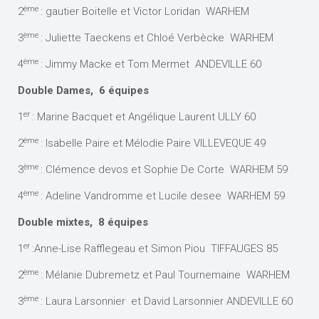
ème
2
: gautier Boitelle et Victor Loridan WARHEM
ème
3
: Juliette Taeckens et Chloé Verbècke WARHEM
ème
4
: Jimmy Macke et Tom Mermet ANDEVILLE 60
Double Dames, 6 équipes
er
1
: Marine Bacquet et Angélique Laurent ULLY 60
ème
2
: Isabelle Paire et Mélodie Paire VILLEVEQUE 49
ème
3
: Clémence devos et Sophie De Corte WARHEM 59
ème
4
: Adeline Vandromme et Lucile desee WARHEM 59
Double mixtes, 8 équipes
er
1
:Anne-Lise Rafflegeau et Simon Piou TIFFAUGES 85
ème
2
: Mélanie Dubremetz et Paul Tournemaine WARHEM
ème
3
: Laura Larsonnier et David Larsonnier ANDEVILLE 60