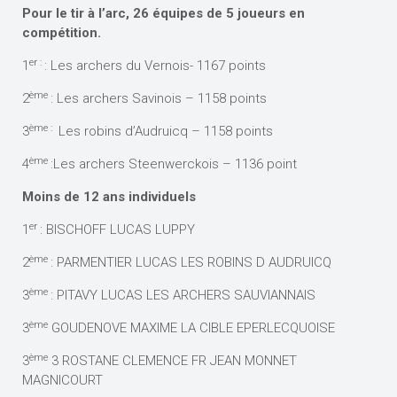
Pour le tir à l’arc, 26 équipes de 5 joueurs en
compétition.
er :
1
: Les archers du Vernois- 1167 points
ème
2
: Les archers Savinois – 1158 points
ème :
3
Les robins d’Audruicq – 1158 points
ème
4
:Les archers Steenwerckois – 1136 point
Moins de 12 ans individuels
er
1
: BISCHOFF LUCAS LUPPY
ème
2
: PARMENTIER LUCAS LES ROBINS D AUDRUICQ
ème
3
: PITAVY LUCAS LES ARCHERS SAUVIANNAIS
ème
3
GOUDENOVE MAXIME LA CIBLE EPERLECQUOISE
ème
3
3 ROSTANE CLEMENCE FR JEAN MONNET
MAGNICOURT